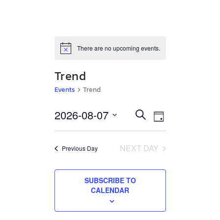
There are no upcoming events.
Notice
Trend
Events
Trend
Select
2026-08-07
Events
Event
SEARCH
DAY
date.
Views
Search
Navigation
and
NEXT DAY
Previous Day
Views
SUBSCRIBE TO
Navigation
CALENDAR