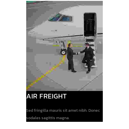
AIR FREIGHT
Sed fringilla mauris sit amet nibh. Donec
sodales sagittis magna.