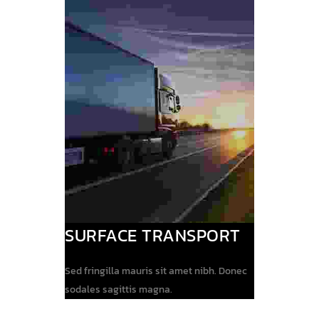
SURFACE TRANSPORT
Sed fringilla mauris sit amet nibh. Donec
sodales sagittis magna.