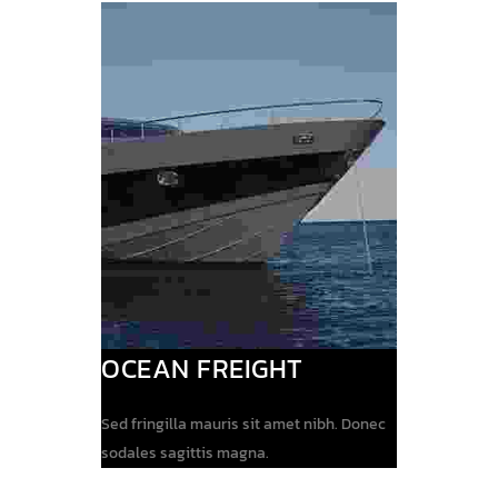
OCEAN FREIGHT
Sed fringilla mauris sit amet nibh. Donec
sodales sagittis magna.