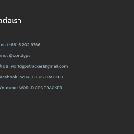
ดต่อเรา
ทร : (+66) 5 202 9766
ine :
@worldgps
ีเมล :
worldgpstracker1@gmail.com
acebook :
WORLD GPS TRACKER
Youtube :
WORLD GPS TRACKER