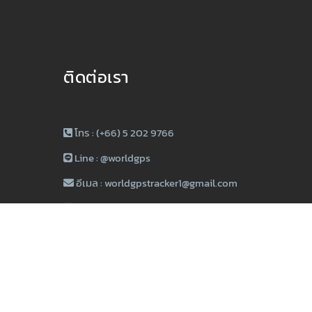
ติดต่อเรา
โทร : (+66) 5 202 9766
Line :
@worldgps
อีเมล :
worldgpstracker1@gmail.com
Facebook :
WORLD GPS TRACKER
Youtube :
WORLD GPS TRACKER