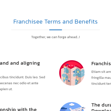
Franchisee Terms and Benefits
Together, we can forge ahead…!
and and aligning
Franchi
Etiam sit am
cibus tincidunt. Duis leo. Sed
fringilla ma
Maecenas nec odio et ante
tincidunt te
pien ut.
The dura
ionship with the
Downloa