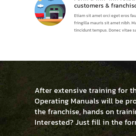
customers & franchis
Etiam sit amet orci eget eros fau
fringilla mauris sit amet nibh. 
tincidunt tempus. Donec vitae sa
After extensive training for t
Operating Manuals will be pr
the franchise, hands on traini
Interested? Just fill in the f