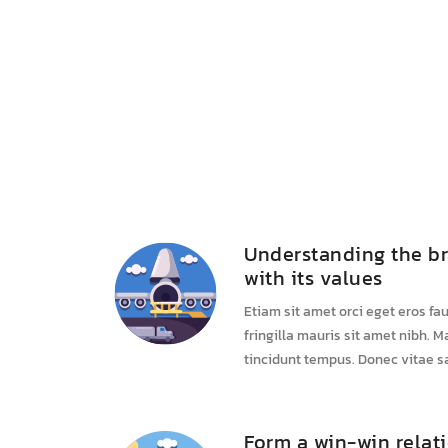
Understanding the br
with its values
Etiam sit amet orci eget eros fau
fringilla mauris sit amet nibh. 
tincidunt tempus. Donec vitae sa
Form a win-win relat