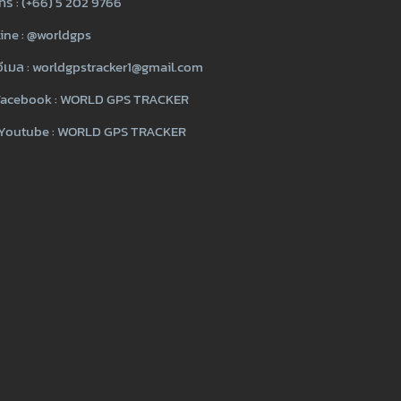
ทร : (+66) 5 202 9766
ine :
@worldgps
ีเมล :
worldgpstracker1@gmail.com
acebook :
WORLD GPS TRACKER
Youtube :
WORLD GPS TRACKER