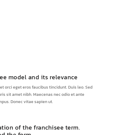
see model and its relevance
et orci eget eros faucibus tincidunt. Duis leo. Sed
uris sit amet nibh. Maecenas nec odio et ante
mpus. Donec vitae sapien ut.
tion of the franchisee term.
d the form