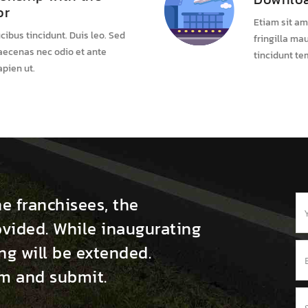
or
Etiam sit am
cibus tincidunt. Duis leo. Sed
fringilla ma
Maecenas nec odio et ante
tincidunt te
pien ut.
he franchisees, the
ovided. While inaugurating
ng will be extended.
orm and submit.